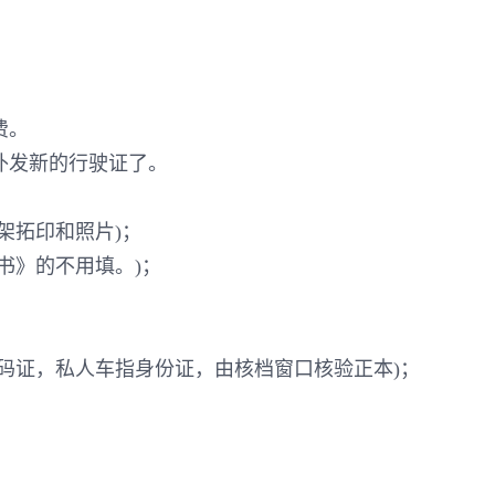
费。
补发新的行驶证了。
架拓印和照片)；
书》的不用填。)；
代码证，私人车指身份证，由核档窗口核验正本)；