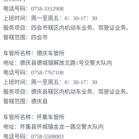
电话号码：0758-3312908
上班时间：周一至周五：8：30-17：30
服务项目：四会市辖区内机动车业务、驾驶证业务。
管辖范围：四会市
车管所名称：德庆车管所
地址：德庆县德城镇解放北路1号交警大队内
电话号码：0758-7767108
上班时间：周一至周五：8：30-17：30
服务项目：德庆县辖区内机动车业务、驾驶证业务。
管辖范围：德庆县
车管所名称：怀集车管所
地址：怀集县怀城镇金龙一路交警大队内
电话号码：0758-5508003