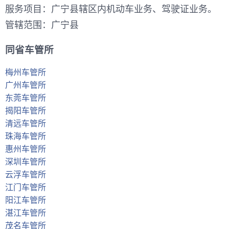
服务项目：广宁县辖区内机动车业务、驾驶证业务。
管辖范围：广宁县
同省车管所
梅州车管所
广州车管所
东莞车管所
揭阳车管所
清远车管所
珠海车管所
惠州车管所
深圳车管所
云浮车管所
江门车管所
阳江车管所
湛江车管所
茂名车管所