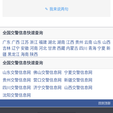
我来说两句
全国交警信息快速查询
广东
广西
江苏
浙江
福建
湖北
湖南
江西
贵州
云南
山东
山西
吉林
辽宁
安徽
河南
河北
甘肃
西藏
内蒙古
四川
青海
宁夏
新
疆
黑龙江
海南
陕西
全国交警信息快速查询
山东交警信息网
佛山交警信息网
宁夏交警信息网
贵州交警信息网
营口交警信息网
新疆交警信息网
四川交警信息网
济宁交警信息网
山西交警信息网
沈阳交警信息网
回到顶部