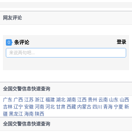
网友评论
条评论
登录
0
来说两句吧...
全国交警信息快速查询
广东
广西
江苏
浙江
福建
湖北
湖南
江西
贵州
云南
山东
山西
吉林
辽宁
安徽
河南
河北
甘肃
西藏
内蒙古
四川
青海
宁夏
新
疆
黑龙江
海南
陕西
全国交警信息快速查询