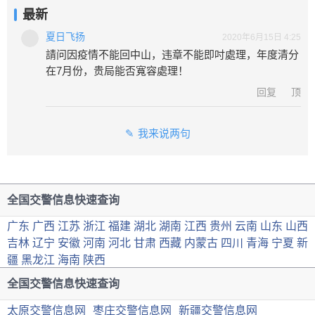
最新
夏日飞扬
2020年6月15日 4:25
請问因疫情不能回中山，违章不能即吋處理，年度清分
在7月份，贵局能否寬容處理！
回复
顶
我来说两句
全国交警信息快速查询
广东
广西
江苏
浙江
福建
湖北
湖南
江西
贵州
云南
山东
山西
吉林
辽宁
安徽
河南
河北
甘肃
西藏
内蒙古
四川
青海
宁夏
新
疆
黑龙江
海南
陕西
全国交警信息快速查询
太原交警信息网
枣庄交警信息网
新疆交警信息网