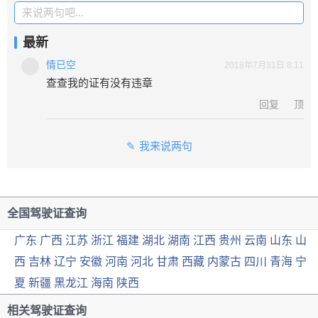
来说两句吧...
最新
情已空
2018年7月31日 8:11
查查我的证有没有违章
回复
顶
我来说两句
全国驾驶证查询
广东
广西
江苏
浙江
福建
湖北
湖南
江西
贵州
云南
山东
山
西
吉林
辽宁
安徽
河南
河北
甘肃
西藏
内蒙古
四川
青海
宁
夏
新疆
黑龙江
海南
陕西
相关驾驶证查询