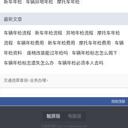
新车年检
|
车辆异地年检
|
摩托车年检
|
最新文章
车辆年检流程
|
新车年检流程
|
异地年检流程
|
摩托车年检
流程
|
车辆年检费用
|
新车年检费用
|
摩托车年检费用
|
车辆
年检资料
|
座椅改装能过年检吗
|
车辆年检标志怎么揭下
|
车辆年检标志遗失怎么办
|
车辆年检必须本人去吗
|
交通违章查询
>
业务办理
>
回到顶部
触屏版
电脑版
交通查询网 https://m.chajiaotong.com