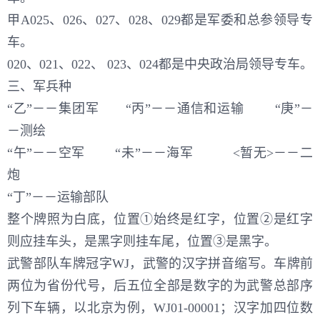
甲A025、026、027、028、029都是军委和总参领导专
车。
020、021、022、 023、024都是中央政治局领导专车。
三、军兵种
“乙”－－集团军 “丙”－－通信和运输 “庚”－
－测绘
“午”－－空军 “未”－－海军 <暂无>－－二
炮
“丁”－－运输部队
整个牌照为白底，位置①始终是红字，位置②是红字
则应挂车头，是黑字则挂车尾，位置③是黑字。
武警部队车牌冠字WJ，武警的汉字拼音缩写。车牌前
两位为省份代号，后五位全部是数字的为武警总部序
列下车辆，以北京为例，WJ01-00001；汉字加四位数