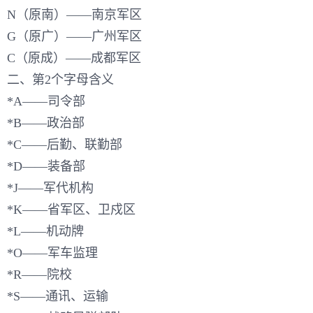
N（原南）——南京军区
G（原广）——广州军区
C（原成）——成都军区
二、第2个字母含义
*A——司令部
*B——政治部
*C——后勤、联勤部
*D——装备部
*J——军代机构
*K——省军区、卫戍区
*L——机动牌
*O——军车监理
*R——院校
*S——通讯、运输