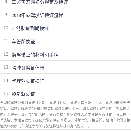
8
驾照实习期扣分规定及换证
9
2018年b2驾驶证换证流程
10
c1驾驶证到期换证
11
车管所换证
12
换驾驶证的材料和手续
13
驾驶证换证体检
14
代理驾驶证换证
15
换新驾驶证
当您的驾驶证遇到驾驶证到期、驾驶证迁转、驾驶人信息发生变化、驾驶证损毁无法
辨认、驾驶证降级这5种情况需要对驾驶证进行更换。如果驾驶证6年到期了怎么换证
呢？流程是什么？异地能否网上进行更换？相信很多人心里还是有点迷糊，有点摸不
着头脑。本栏目收集了c1.b2驾驶证换证新规定、外地驾驶证换流程、机动车驾驶证换
证资料及摩托车换证等有关驾驶证换证法规业务问题文章。