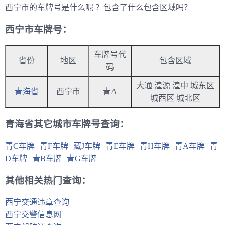
西宁市的车牌号是什么呢 ？包含了什么包含区域吗？
西宁市车牌号：
车牌号代
省份
地区
包含区域
码
大通 湟源 湟中 城东区
青海省
西宁市
青A
城西区 城北区
青海省其它城市车牌号查询：
青C车牌
青F车牌
藏J车牌
青E车牌
青H车牌
青A车牌
青
D车牌
青B车牌
青G车牌
其他相关热门查询：
西宁交通违章查询
西宁交警信息网