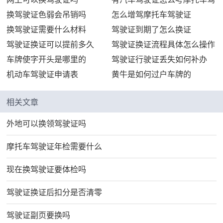
换证
证
换驾驶证色弱会吊销吗
怎么增驾摩托车驾驶证
驶证
换驾驶证需要什么材料
驾驶证到期了怎么换证
驾驶证换证可以提前多久
驾驶证换证流程具体怎么操作
车牌使字开头是哪里的
驾驶证行驶证丢失如何补办
机动车驾驶证申请表
黄牛是如何过户车牌的
相关文章
外地可以换领驾驶证吗
摩托车驾驶证年检需要什么
现在换驾驶证要体检吗
驾驶证换证后扣分是否清零
驾驶证副页要换吗