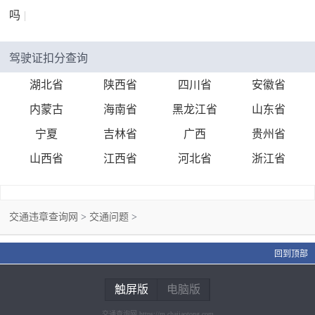
吗
|
驾驶证扣分查询
湖北省
陕西省
四川省
安徽省
内蒙古
海南省
黑龙江省
山东省
宁夏
吉林省
广西
贵州省
山西省
江西省
河北省
浙江省
交通违章查询网
>
交通问题
>
回到顶部
触屏版
电脑版
交通查询网 https://m.chajiaotong.com