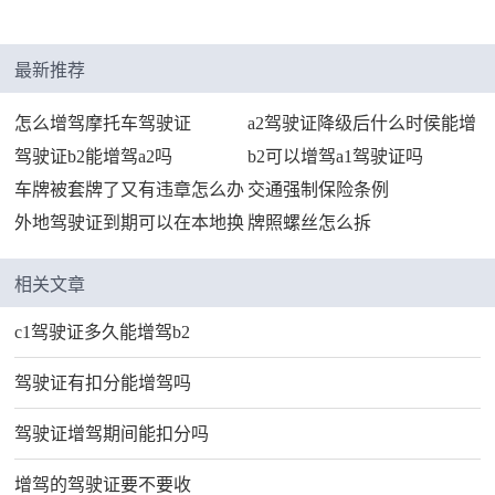
最新推荐
怎么增驾摩托车驾驶证
a2驾驶证降级后什么时侯能增
驾驶证b2能增驾a2吗
b2可以增驾a1驾驶证吗
驾
车牌被套牌了又有违章怎么办
交通强制保险条例
外地驾驶证到期可以在本地换
牌照螺丝怎么拆
证吗
相关文章
c1驾驶证多久能增驾b2
驾驶证有扣分能增驾吗
驾驶证增驾期间能扣分吗
增驾的驾驶证要不要收