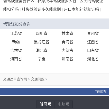
领驾驶证需要什么
|
补摩托车驾驶证多少钱
|
丢失的驾驶证
能扣分吗
|
挂失驾驶证多久能拿到
|
户口本能补驾驶证吗
|
驾驶证扣分查询
江苏省
四川省
甘肃省
贵州省
新疆
黑龙江省
青海省
江西省
吉林省
湖北省
内蒙古
山东省
海南省
宁夏
湖南省
河北省
交通违章查询网
>
交通问题
>
回到顶部
触屏版
电脑版