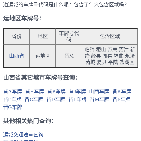
道运城的车牌号代码是什么呢？包含了什么包含区域吗？
运地区车牌号：
车牌号代
省份
地区
包含区域
码
临猗 稷山 万荣 河津 新
山西省
运地区
晋M
绛 绛县 闻喜 垣曲 永济
芮城 夏县 平陆 盐湖区
山西省其它城市车牌号查询：
晋A车牌
晋H车牌
晋B车牌
晋J车牌
山西车牌
晋K车牌
晋E车牌
晋C车牌
晋D车牌
晋L车牌
晋M车牌
晋F车牌
晋G车牌
其他相关热门查询：
运城交通违章查询