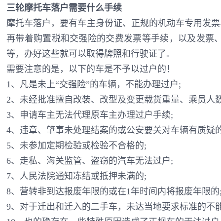
三轮摩托车落户需要什么手续
摩托车落户，要有车主身份证、正规的机动车专用发票
再带着购置税和交强险的交费发票等手续，以及发票
等，办好这些就可以取得牌照和行驶证了。
需要注意的是，以下的车是不予以过户的！
1、凡是未上“交强险”的车辆，不能办理过户;
2、未经批准擅自改装、改型及变更载货重量、乘员人数
3、申请车主无法代理原车主办理过户手续;
4、违章、肇事未处理结案的或公安要关对车辆有质疑的
5、未参加定期检验或检验不合格的;
6、走私、海关监管、盗窃的汽车无法过户;
7、人民法院通知冻结或抵押未满的;
8、营转非到达报废年限的或在1年时间内将报废年限的
9、对于迁出和迁入的二手车，未达当地要求标准的不能