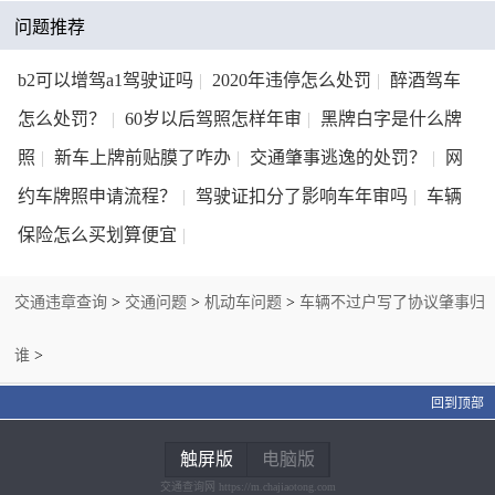
问题推荐
b2可以增驾a1驾驶证吗
|
2020年违停怎么处罚
|
醉酒驾车
怎么处罚？
|
60岁以后驾照怎样年审
|
黑牌白字是什么牌
照
|
新车上牌前贴膜了咋办
|
交通肇事逃逸的处罚？
|
网
约车牌照申请流程？
|
驾驶证扣分了影响车年审吗
|
车辆
保险怎么买划算便宜
|
交通违章查询
>
交通问题
>
机动车问题
>
车辆不过户写了协议肇事归
谁
>
回到顶部
触屏版
电脑版
交通查询网 https://m.chajiaotong.com