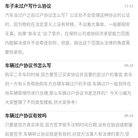
车子未过户写什么协议
11-13
汽车没过户之前过户协议怎么写？公证处不会受理这种协议的公证
的，因为物权在法定意义上没有转移。不出重大事故，一般都相安
无事。如果“新车主”出了意外，在保险公司或他经济承受能力范围
内能解决或许不会牵连到你，但是，超出这个范围从法律的角度需
要你承担。
车辆过户协议书怎么写
09-24
购买二手车的时候,双方要签订买卖协议并且要约定过户的事宜,卖车
的一方有义务帮助购车方办理车辆过户的手续,车辆过户一般到所在
地车辆管理所进行办理,那么车辆过户协议书是怎样的？今天小编为
大家整理了不同类型模板,供大家参考！
车辆过户协议有效吗
09-24
只要是双方真实体现,双方签字按手注明时间日期,没有在胁迫或欺骗
前提签字,车辆转让协议就是有效的,对双方当事人有法律约束力,受