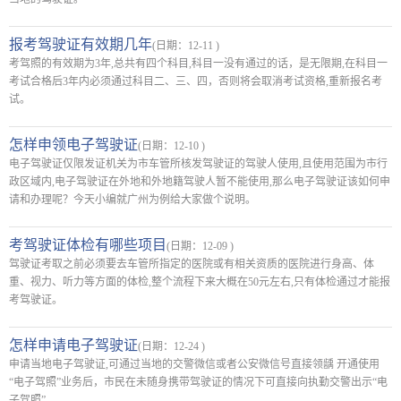
报考驾驶证有效期几年
(日期：12-11 )
考驾照的有效期为3年,总共有四个科目,科目一没有通过的话，是无限期,在科目一
考试合格后3年内必须通过科目二、三、四，否则将会取消考试资格,重新报名考
试。
怎样申领电子驾驶证
(日期：12-10 )
电子驾驶证仅限发证机关为市车管所核发驾驶证的驾驶人使用,且使用范围为市行
政区域内,电子驾驶证在外地和外地籍驾驶人暂不能使用,那么电子驾驶证该如何申
请和办理呢？今天小编就广州为例给大家做个说明。
考驾驶证体检有哪些项目
(日期：12-09 )
驾驶证考取之前必须要去车管所指定的医院或有相关资质的医院进行身高、体
重、视力、听力等方面的体检,整个流程下来大概在50元左右,只有体检通过才能报
考驾驶证。
怎样申请电子驾驶证
(日期：12-24 )
申请当地电子驾驶证,可通过当地的交警微信或者公安微信号直接领龋 开通使用
“电子驾照”业务后，市民在未随身携带驾驶证的情况下可直接向执勤交警出示“电
子驾照”。