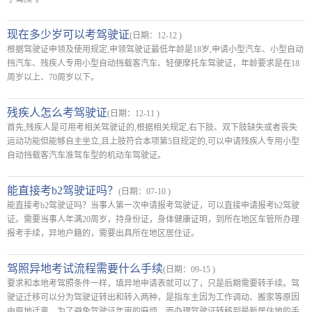
现在多少岁可以考驾驶证
(日期：12-12 )
根据驾驶证申领及使用规定,申领驾驶证最低年龄是18岁,申请小型汽车、小型自动
挡汽车、残疾人专用小型自动挡载客汽车、轻便摩托车驾驶证，年龄要求是在18
周岁以上、70周岁以下。
残疾人怎么考驾驶证
(日期：12-11 )
首先,残疾人是可用考相关驾驶证的,根据相关规定,右下肢、双下肢缺失或者丧失
运动功能但能够自主坐立,且上肢符合本项第5目规定的,可以申请残疾人专用小型
自动挡载客汽车准驾车型的机动车驾驶证。
能直接考b2驾驶证吗？
(日期：07-10 )
能直接考b2驾驶证吗？当事人第一次申请报考驾驶证，可以直接申请报考b2驾驶
证。需要当事人年满20周岁，持身份证，身体健康证明，到所在地区车管所办理
报考手续，异地户籍的，需要出具所在地区居住证。
驾照异地考试流程需要什么手续
(日期：09-15 )
要求和本地考驾照条件一样，填异地申请表就可以了，只是后期需要转手续。驾
驶证迁移可以分为驾驶证转出和转入两种，是指车主因为工作调动、搬家等原因
由原地迁离，为了避免驾驶证年审的麻烦，而办理驾驶证转移到最新居住地的手