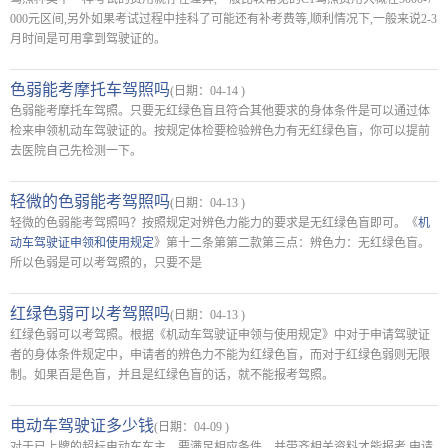
000元区间,另外如果考试过程中挂科了可能还有补考费等,顺利情况下,一般来说2-3
月时间是可用拿到驾驶证的。
色弱能考摩托车驾照吗
(日期：04-14 )
色弱能考摩托车驾照。只要无红绿色盲且符合其他要求的身体条件是可以通过体
检来申领机动车驾驶证的。按规定体检要检验辨色力有无红绿色盲，你可以提前
去医院自己先检测一下。
轻微的色弱能考驾照吗
(日期：04-13 )
轻微的色弱能考驾照吗？按照规定对辨色力能力的要求是无红绿色盲即可。《
机
动车驾驶证申领和使用规定
》第十二条第第二款第三点：辨色力：无红绿色盲。
所以色弱是可以考驾照的，只要不是
红绿色弱可以考驾照吗
(日期：04-13 )
红绿色弱可以考驾照。根据《机动车驾驶证申领与使用规定》中对于申请驾驶证
者的身体条件规定中，申请者的辨色力不能为红绿色盲，而对于红绿色弱则无限
制。如果百是色盲，并且是红绿色盲的话，就不能报考驾照。
电动车驾驶证多少钱
(日期：04-09 )
对于已上牌的超标电动车车主，要满足相应条件，并带齐相关资料才能报考,申请