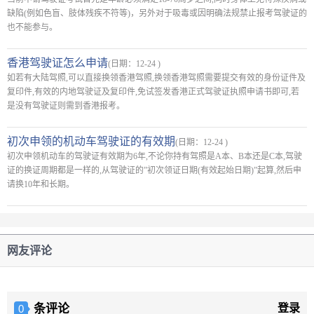
缺陷(例如色盲、肢体残疾不符等)，另外对于吸毒或因明确法规禁止报考驾驶证的
也不能参与。
香港驾驶证怎么申请
(日期：12-24 )
如若有大陆驾照,可以直接换领香港驾照,换领香港驾照需要提交有效的身份证件及
复印件,有效的内地驾驶证及复印件,免试签发香港正式驾驶证执照申请书即可,若
是没有驾驶证则需到香港报考。
初次申领的机动车驾驶证的有效期
(日期：12-24 )
初次申领机动车的驾驶证有效期为6年,不论你持有驾照是A本、B本还是C本,驾驶
证的换证周期都是一样的,从驾驶证的”初次领证日期(有效起始日期)”起算,然后申
请换10年和长期。
网友评论
条评论
登录
0