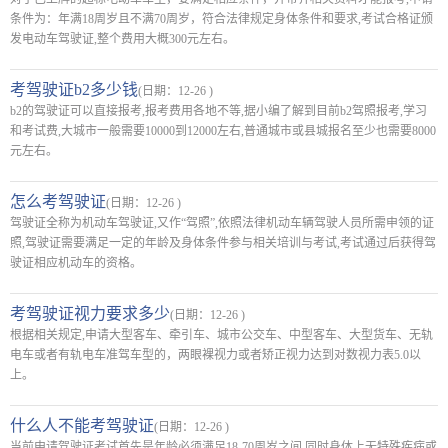
条件为：年满18周岁且不满70周岁，符合法律规定身体条件和要求,考试合格证颁
发电动车驾驶证,整个费用大概300元左右。
考驾驶证b2多少钱
(日期：12-26 )
b2的驾驶证可以直接报考,报考费用各地不等,据小编了解到目前b2驾照报考,学习
和考试费,大城市一般需要10000到12000左右,普通城市或县城报名至少也需要8000
元左右。
怎么考驾驶证
(日期：12-26 )
驾驶证全称为机动车驾驶证,又作“驾照”,依照法律机动车辆驾驶人员所需申领的证
照,驾驶证需要满足一定的年龄及身体条件参与相关培训与考试,考试通过后获得驾
驶证相应机动车的资格。
考驾驶证视力要求多少
(日期：12-26 )
根据相关规定,申请大型客车、牵引车、城市公交车、中型客车、大型货车、无轨
电车或者有轨电车准驾车型的，两眼裸视力或者矫正视力达到对数视力表5.0以
上。
什么人不能考驾驶证
(日期：12-26 )
当前申请驾驶证考试首先是年龄必须满足18-70周岁之间,同时身体上无特殊疾病或