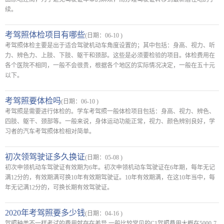
续。
考驾照体检项目有哪些
(日期：06-10 )
考驾照体检主要是出于适合驾驶机动车角度设置的；其中包括：身高、视力、听
力、辨色力、上肢、下肢、躯干和颈部。这些是必须要检验的项目。体检费用在
各个医院不相同，一般不会很贵，根据各个地区的实际情况决定，一般在五十元
以下。
考驾照要体检吗
(日期：06-10 )
考驾照是需要进行体检的。学车考驾照一般体检项目包括：身高、视力、辨色、
四肢、躯干、颈部等。一般来说，身体运动功能正常，视力、颜色辨别良好，学
习者的汽车考驾照体检相对简单。
初次领驾驶证多久换证
(日期：05-08 )
初次申领机动车驾驶证有效期为6年。初次申领机动车驾驶证在6年期，每年无记
满12分的，有效期满可换10年有效期驾驶证。10年有效期满，在这10年当中，每
年无记满12分的，可换长期有效驾驶证。
2020年考驾照要多少钱
(日期：04-16 )
驾照种类不一样考试的费用就存在差异,一般比较常见的C1驾照费用大概在5000-7