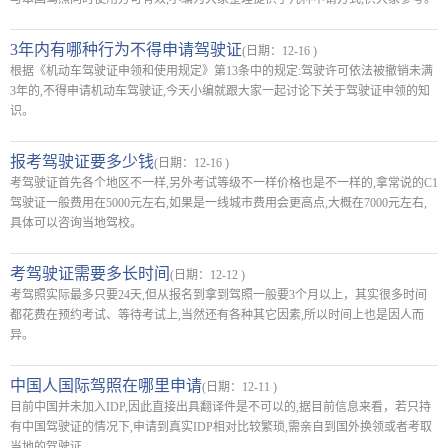
3年内有哪种行为不得申请驾驶证
(日期：12-16 )
根据《机动车驾驶证申领和使用规定》第13条中的规定:驾驶许可依法被撤销未满
3年的,不得申请机动车驾驶证,今天小编就跟大家一起讨论下关于驾驶证申领的知
识。
报考驾驶证要多少钱
(日期：12-16 )
考驾驶证首先各个地区不一样,另外考试等级不一样价格也是不一样的,拿常说的C1
驾驶证一般费用在5000元左右,如果是一线城市费用会更高点,大概在7000元左右,
具体可以咨询当地驾校。
考驾驶证需要多长时间
(日期：12-12 )
考驾照实际最多只要24天,但从报名到拿到驾照一般要3个月以上，其实很多时间
都花费在预约考试、等待考试上,当然还有各种其它因素,所以时间上也是因人而
异。
中国人国际驾照在哪里申请
(日期：12-11 )
目前中国并未加入IDP,因此直接出具翻译件是不可以的,据目前信息来看，若只持
有中国驾驶证的情况下,申请到真实IDP相对比较繁琐,需亲自到国外换领或者考取
当地的驾驶证。