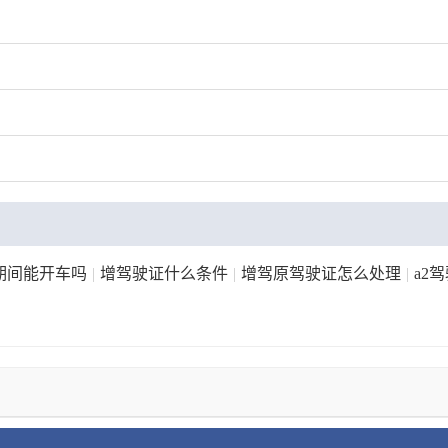
期间能开车吗
|
增驾驶证什么条件
|
增驾原驾驶证怎么处理
|
a2