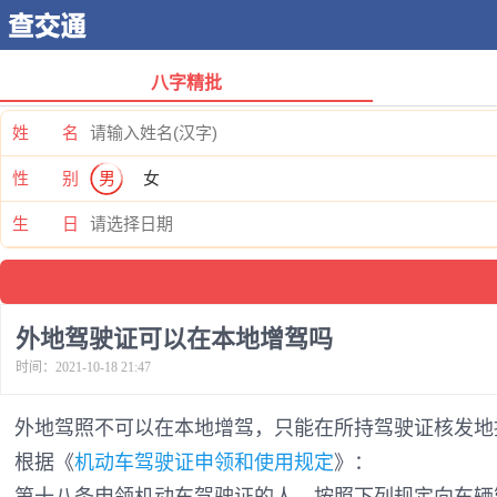
八字精批
姓 名
性 别
男
女
生 日
外地驾驶证可以在本地增驾吗
时间：2021-10-18 21:47
外地驾照不可以在本地增驾，只能在所持驾驶证核发地
根据《
机动车驾驶证申领和使用规定
》：
第十八条申领机动车驾驶证的人，按照下列规定向车辆