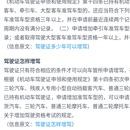
《机动车驾驶证申领和使用规定》第十四条已持有机动
客车、牵引车、大型客车准驾车型的，还应当符合下列
车准驾车型资格三年以上，并在申请前最近连续两个记
周期内没有满分记录。（二）申请增加牵引车准驾车型
录；或者取得驾驶大型客车准驾车型资格一年以上，并
（信息原文：
驾驶证多少年可以增驾
）
驾驶证怎样增驾
驾驶证只有符合相应的条件才可以向车管所申请增驾，
根据《机动车驾驶证申领和使用规定》第十四条初次申
三轮汽车、残疾人专用小型自动挡载客汽车、普通三轮
已持有机动车驾驶证，申请增加准驾车型的，可以申请
货汽车、三轮汽车、普通三轮摩托车、普通二轮摩托车
关于增加驾驶资格考试的规定。
（信息原文：
驾驶证怎样增驾
）