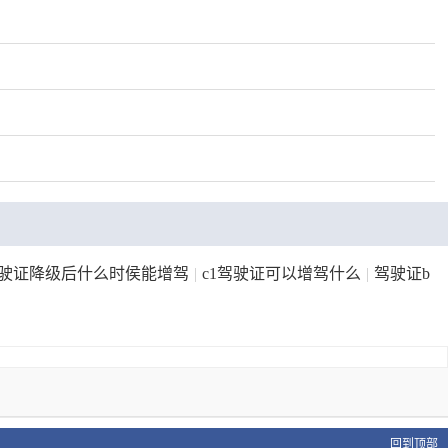
驾驶证降级后什么时侯能增驾
|
c1驾驶证可以增驾什么
|
驾驶证b
回到顶部