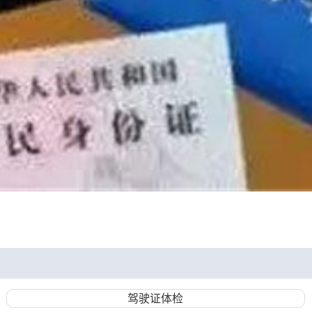
驾驶证体检