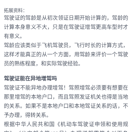
拓展资料：
驾驶证的驾龄是从初次领证日期开始计算的，驾龄的
计算本身意义不大，只是在驾驶证增驾更高车型时才
有意义。
驾龄应该类似于飞机驾驶员，飞行时长的计算方式，
这样才能真正的从一个方面，用驾龄来评价一个驾驶
员的熟练程度，和实际驾驶经验。
驾驶证能在异地增驾吗
驾驶证不能异地办理增驾！驾照增驾必须要有想要在
那里增驾的本地户口，而且驾照发证机关也得是当地
的关系。如果不是本地户口和本地驾证关系的话，不
予办理，得转关系。
根据中华人民共和国《机动车驾驶证申领和使用规