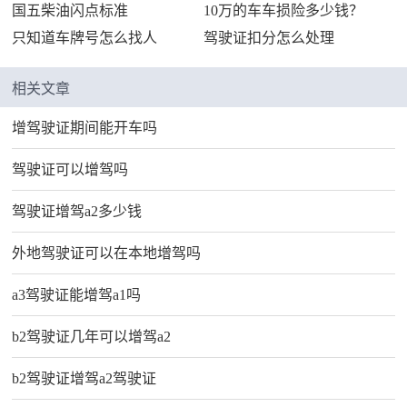
国五柴油闪点标准
10万的车车损险多少钱？
只知道车牌号怎么找人
驾驶证扣分怎么处理
相关文章
增驾驶证期间能开车吗
驾驶证可以增驾吗
驾驶证增驾a2多少钱
外地驾驶证可以在本地增驾吗
a3驾驶证能增驾a1吗
b2驾驶证几年可以增驾a2
b2驾驶证增驾a2驾驶证