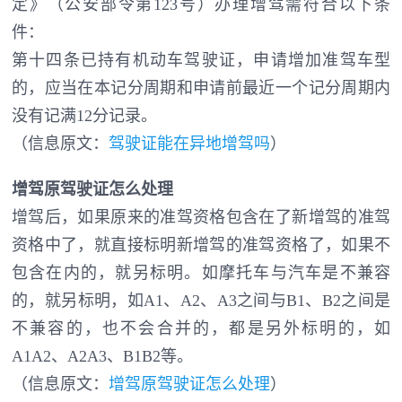
定》（公安部令第123号）办理增驾需符合以下条
件：
第十四条已持有机动车驾驶证，申请增加准驾车型
的，应当在本记分周期和申请前最近一个记分周期内
没有记满12分记录。
（信息原文：
驾驶证能在异地增驾吗
）
增驾原驾驶证怎么处理
增驾后，如果原来的准驾资格包含在了新增驾的准驾
资格中了，就直接标明新增驾的准驾资格了，如果不
包含在内的，就另标明。如摩托车与汽车是不兼容
的，就另标明，如A1、A2、A3之间与B1、B2之间是
不兼容的，也不会合并的，都是另外标明的，如
A1A2、A2A3、B1B2等。
（信息原文：
增驾原驾驶证怎么处理
）