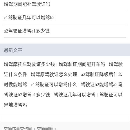
增驾期间能补驾驶证吗
c1驾驶证几年可以增驾b2
a2驾驶证增驾a1多少钱
最新文章
增驾摩托车驾驶证多少钱
|
增驾驶证期间能开车吗
|
增驾驶
证什么条件
|
增驾原驾驶证怎么处理
|
a2驾驶证降级后什么
时侯能增驾
|
c1驾驶证可以增驾什么
|
驾驶证b2能增驾a2吗
|
驾驶证b2增驾a1多少钱
|
驾驶证几年可以增驾
|
驾驶证可以
异地增驾吗
|
交通违章查询网
>
交通问题
>