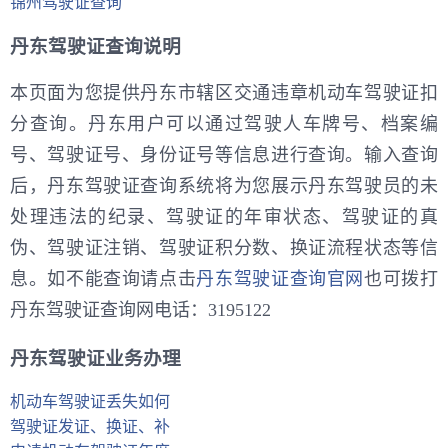
锦州驾驶证查询
丹东驾驶证查询说明
本页面为您提供丹东市辖区交通违章机动车驾驶证扣
分查询。丹东用户可以通过驾驶人车牌号、档案编
号、驾驶证号、身份证号等信息进行查询。输入查询
后，丹东驾驶证查询系统将为您展示丹东驾驶员的未
处理违法的纪录、驾驶证的年审状态、驾驶证的真
伪、驾驶证注销、驾驶证积分数、换证流程状态等信
息。如不能查询请点击
丹东驾驶证查询官网
也可拨打
丹东驾驶证查询网电话：3195122
丹东驾驶证业务办理
机动车驾驶证丢失如何
驾驶证发证、换证、补