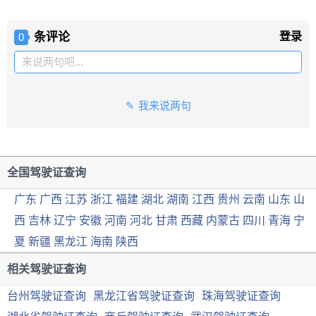
条评论
登录
0
来说两句吧...
我来说两句
全国驾驶证查询
广东
广西
江苏
浙江
福建
湖北
湖南
江西
贵州
云南
山东
山
西
吉林
辽宁
安徽
河南
河北
甘肃
西藏
内蒙古
四川
青海
宁
夏
新疆
黑龙江
海南
陕西
相关驾驶证查询
台州驾驶证查询
黑龙江省驾驶证查询
珠海驾驶证查询